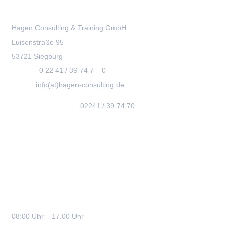
Hagen Consulting & Training GmbH
Luisenstraße 95
53721 Siegburg
Telefon:
0 22 41 / 39 74 7 – 0
E-Mail:
info(at)hagen-consulting.de
Terminvereinbarung:
02241 / 39 74 70
Bürozeiten
Montag – Donnerstag:
08:00 Uhr – 17.00 Uhr