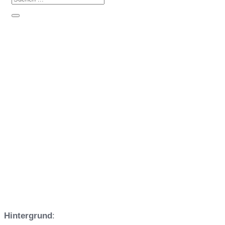
Praxisworkshop: SGU Schulungen
und -Prüfungen (SCC/SCP) für
Mitarbeiter und Führungskräfte
Hintergrund
: