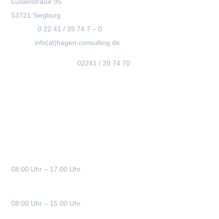
Luisenstraße 95
53721 Siegburg
Telefon:
0 22 41 / 39 74 7 – 0
E-Mail:
info(at)hagen-consulting.de
Terminvereinbarung:
02241 / 39 74 70
Bürozeiten
Montag – Donnerstag:
08:00 Uhr – 17.00 Uhr
Freitag:
08:00 Uhr – 15.00 Uhr