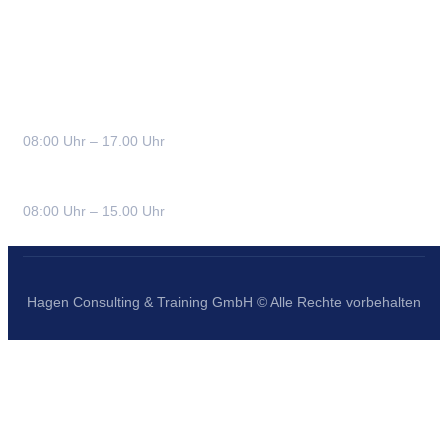
Bürozeiten
Montag – Donnerstag:
08:00 Uhr – 17.00 Uhr
Freitag:
08:00 Uhr – 15.00 Uhr
Hagen Consulting & Training GmbH © Alle Rechte vorbehalten