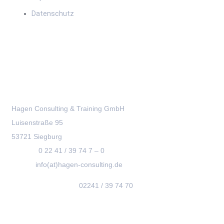
Datenschutz
Kontakt
Hagen Consulting & Training GmbH
Luisenstraße 95
53721 Siegburg
Telefon:
0 22 41 / 39 74 7 – 0
E-Mail:
info(at)hagen-consulting.de
Terminvereinbarung:
02241 / 39 74 70