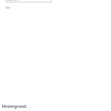
Praxisworkshop: Maschinen – und
Werkzeuginstandhaltung / TPM
(Total Productive Maintenance)
Hintergrund: