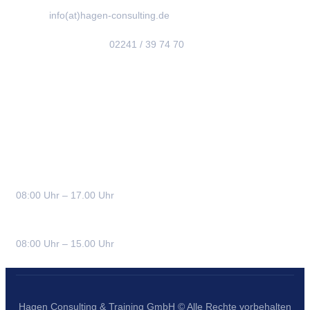
E-Mail:
info(at)hagen-consulting.de
Terminvereinbarung:
02241 / 39 74 70
Bürozeiten
Montag – Donnerstag:
08:00 Uhr – 17.00 Uhr
Freitag:
08:00 Uhr – 15.00 Uhr
Hagen Consulting & Training GmbH © Alle Rechte vorbehalten