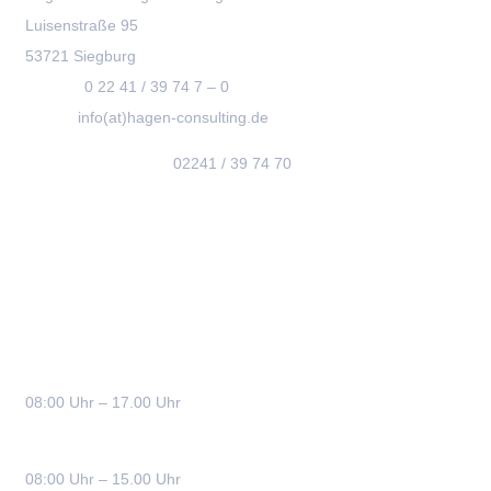
Luisenstraße 95
53721 Siegburg
Telefon:
0 22 41 / 39 74 7 – 0
E-Mail:
info(at)hagen-consulting.de
Terminvereinbarung:
02241 / 39 74 70
Bürozeiten
Montag – Donnerstag:
08:00 Uhr – 17.00 Uhr
Freitag:
08:00 Uhr – 15.00 Uhr